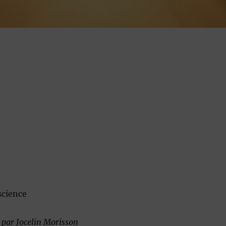
science
e
par Jocelin Morisson