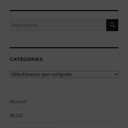
RE
Recherche
pour :
CATÉGORIES
Catégories
Accueil
BLOG