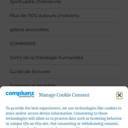
Spiritualité chrétienne
Plus de 1100 auteurs chrétiens
grâces accordées
SOMMAIRE
Sortir de la théologie humaniste
Guide de lectures
Sciences et invisible
Manage Cookie Consent
contact
To provide the best experiences, we use technologies like cookies to
Politique de confidentialité
store and/or access device information. Consenting to these
technologies will allow us to process data such as browsing behavior
or unique IDs on this site. Not consenting or withdrawing consent,
Vers le site ABSOLU