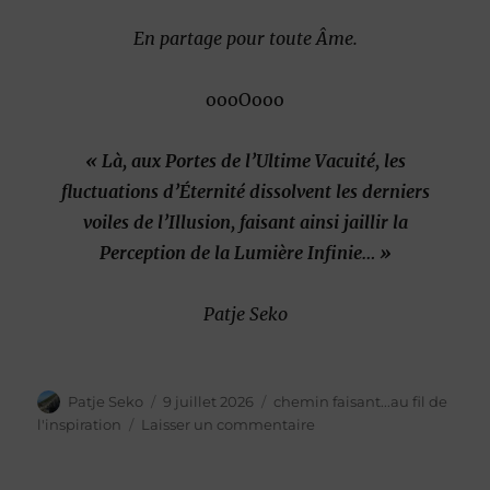
En partage pour toute Âme.
oooOooo
« Là, aux Portes de l’Ultime Vacuité, les
fluctuations d’Éternité dissolvent les derniers
voiles de l’Illusion, faisant ainsi jaillir la
Perception de la Lumière Infinie… »
Patje Seko
Auteur
Publié
Catégories
Patje Seko
9 juillet 2026
chemin faisant...au fil de
le
sur
l'inspiration
Laisser un commentaire
Les 7
JOYAUX