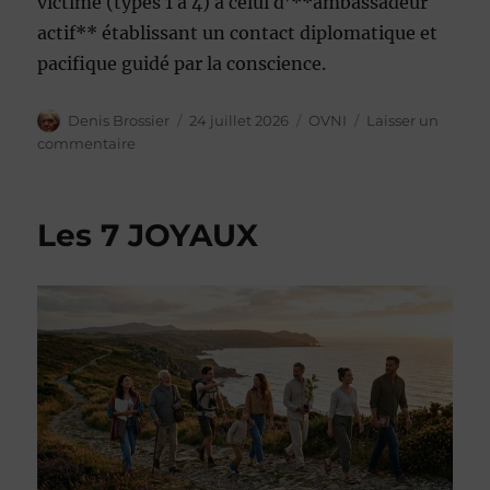
victime (types 1 à 4) à celui d’**ambassadeur
actif** établissant un contact diplomatique et
pacifique guidé par la conscience.
Auteur
Publié
Catégories
Denis Brossier
24 juillet 2026
OVNI
Laisser un
le
sur
commentaire
Ufologie
–
les
Les 7 JOYAUX
cinq
niveaux
de
rencontres
avec
des
visiteurs
extraterrestres