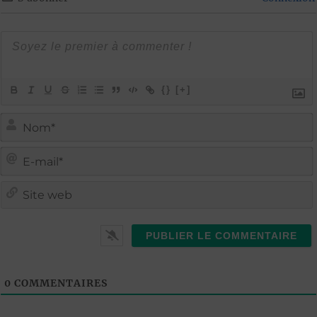
{}
[+]
i
i
t
l
0
COMMENTAIRES