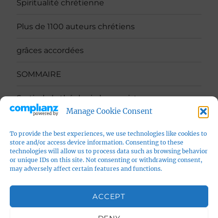
Spiritualité chrétienne
Plus de 1100 auteurs chrétiens
grâces accordées
SOMMAIRE
Sortir de la théologie humaniste
Manage Cookie Consent
Guide de lectures
To provide the best experiences, we use technologies like cookies to
store and/or access device information. Consenting to these
Sciences et invisible
technologies will allow us to process data such as browsing behavior
or unique IDs on this site. Not consenting or withdrawing consent,
contact
may adversely affect certain features and functions.
Politique de confidentialité
ACCEPT
Vers le site ABSOLU