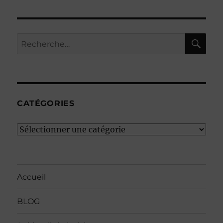
RE
Recherche
pour :
CATÉGORIES
Catégories
Accueil
BLOG