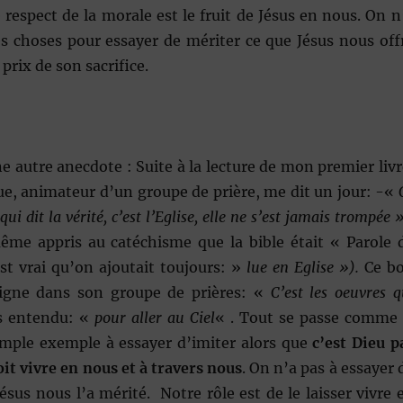
e respect de la morale est le fruit de Jésus en nous. On n
es choses pour essayer de mériter ce que Jésus nous off
prix de son sacrifice.
e autre anecdote : Suite à la lecture de mon premier livr
ue, animateur d’un groupe de prière, me dit un jour: -«
qui dit la vérité, c’est l’Eglise, elle ne s’est jamais trompée »
ême appris au catéchisme que la bible était « Parole 
st vrai qu’on ajoutait toujours: »
lue en Eglise »).
Ce b
eigne dans son groupe de prières: «
C’est les oeuvres q
us entendu: «
pour aller au Ciel
« . Tout se passe comme 
simple exemple à essayer d’imiter alors que
c’est Dieu p
oit vivre en nous et à travers nous
. On n’a pas à essayer 
Jésus nous l’a mérité. Notre rôle est de le laisser vivre 