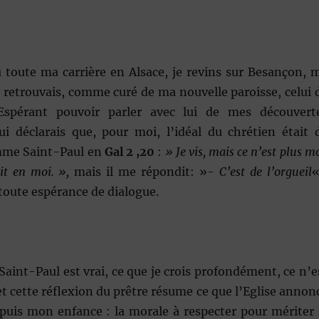
u toute ma carrière en Alsace, je revins sur Besançon, 
je retrouvais, comme curé de ma nouvelle paroisse, celui 
spérant pouvoir parler avec lui de mes découvert
 lui déclarais que, pour moi, l’idéal du chrétien était 
mme Saint-Paul en
Gal 2 ,20
:
» Je vis, mais ce n’est plus mo
vit en moi. »,
mais il me répondit: »-
C’est de l’orgueil
«
toute espérance de dialogue.
 Saint-Paul est vrai, ce que je crois profondément, ce n’e
 et cette réflexion du prêtre résume ce que l’Eglise annon
puis mon enfance : la morale à respecter pour mériter 