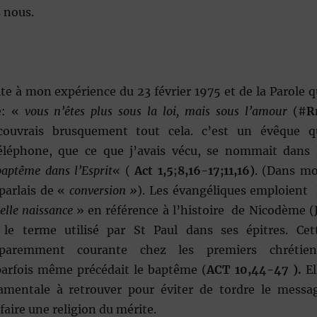
s nous.
ite à mon expérience du 23 février 1975 et de la Parole q
e: «
vous n’êtes plus sous la loi, mais sous l’amour
(#
R
couvrais brusquement tout cela. c’est un évêque q
éléphone, que ce que j’avais vécu, se nommait dans 
baptême dans l’Esprit
« (
Act 1,5
;
8,16-17;11,16)
. (Dans m
 parlais de «
conversion »
). Les évangéliques emploient 
elle naissance
» en référence à l’histoire de Nicodème (
t le terme utilisé par St Paul dans ses épitres. Cet
pparemment courante chez les premiers chrétien
arfois même précédait le baptême (
ACT 10,44-47 ).
El
amentale à retrouver pour éviter de tordre le messa
faire une religion du mérite.