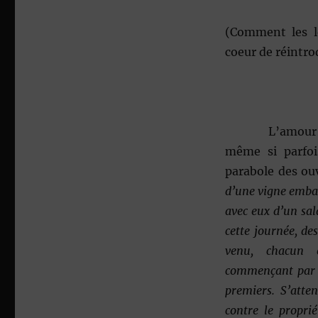
(Comment les l
coeur de réintrod
L’amour d
même si parfois
parabole des ou
d’une vigne embau
avec eux d’un sal
cette journée, de
venu, chacun 
commençant
par
premiers. S’atte
contre le propri