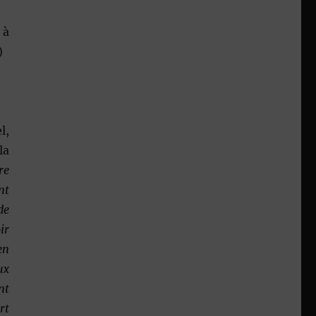
 à
)
l,
la
re
nt
de
ir
en
ux
nt
rt