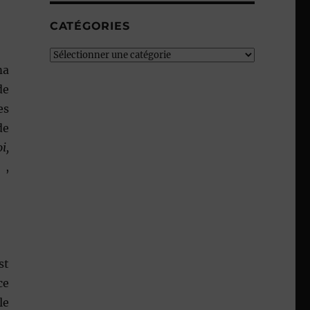
CATÉGORIES
Catégories
ma
de
es
de
i,
 ,
st
ce
le