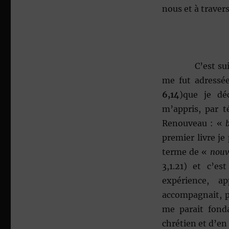
nous et à traver
C’est su
me fut adressé
6,14
)que je dé
m’appris, par t
Renouveau : «
premier livre je
terme de «
nouv
3,1.21) et c’es
expérience, a
accompagnait, p
me parait fond
chrétien et d’en 