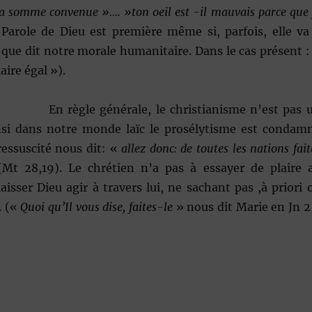
 la somme convenue »…. »ton oeil est -il mauvais parce que 
Parole de Dieu est première même si, parfois, elle va
 que dit notre morale humanitaire. Dans le cas présent :
laire égal »).
énérale, le christianisme n’est pas 
si dans notre monde laïc le prosélytisme est condam
ressuscité nous dit: «
allez donc: de toutes les nations fait
»(Mt 28,19). Le chrétien n’a pas à essayer de plaire 
isser Dieu agir à travers lui, ne sachant pas ,à priori 
. («
Quoi qu’Il vous dise, faites-le
» nous dit Marie en Jn 2