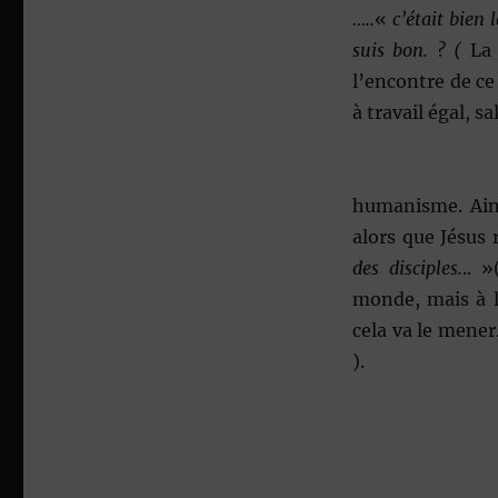
…..
«
c’était bien
suis bon. ? (
La 
l’encontre de ce
à travail égal, sa
En règle g
humanisme. Ain
alors que Jésus 
des disciples.
.. 
monde, mais à la
cela va le mener
).