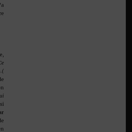
’a
re
e,
Ce
.(
de
on
ui
si
ar
de
en