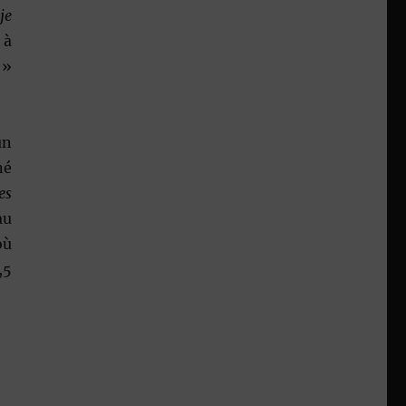
je
 à
 »
un
né
es
au
où
,5