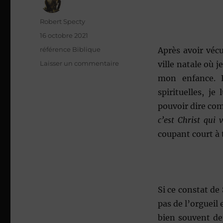
Auteur
Robert Specty
Publié
16 octobre 2021
le
Catégories
référence Biblique
Après avoir véc
sur
Laisser un commentaire
ville natale où 
Être
mon enfance. E
habité
spirituelles, je
par
Dieu
pouvoir dire co
,
c’est Christ qui 
ou
coupant court à 
suivre
une
morale
Si ce constat de
pas de l’orgueil
bien souvent de