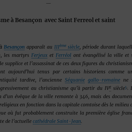
—
isme à Besançon
avec Saint Ferreol et saint
ème
à
Besançon
apparaît au
III
siècle
, période durant laquell
n, les martyrs
Ferjeux
et
Ferréol
ont évangélisé la ville et 
le supplice et l’assassinat de ces deux figures du christianis
ont aujourd’hui tenus par certains historiens comme u
ntiquité tardive, l’ancienne
Séquanie
gallo-romaine
ne 
e
1
,
ogressivement au christianisme qu’à partir du IV
siècle
. 
 d’un évêque de la ville remonte à 346, mais des documen
eligieux en fonction dans la capitale comtoise dès le milieu 
que où fut probablement construite la première église fran
ite de l’actuelle
cathédrale Saint-Jean
.