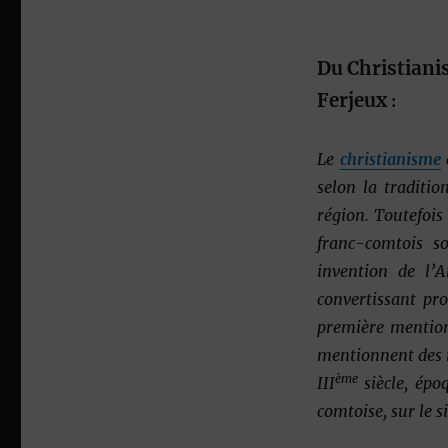
Du Christian
Ferjeux
:
Le
christianisme
selon la traditio
région. Toutefois 
franc-comtois s
invention de l’A
convertissant pr
première mention
mentionnent des r
ème
III
siècle, épo
comtoise, sur le s