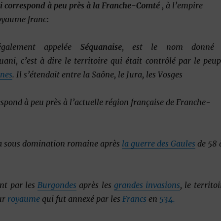
ui correspond à peu près à la Franche-Comté
, à l’empire
oyaume franc
:
également appelée
Séquanaise
, est le nom donné
ani, c’est à dire le territoire qui était contrôlé par le peup
nes
. Il s’étendait entre la Saône, le Jura, les Vosges
espond à peu près à l’actuelle région française de Franche-
a sous domination romaine après
la guerre des Gaules
de 58 
nt par les
Burgondes
après les
grandes invasions
, le territo
eur
royaume
qui fut annexé par les
Francs
en
534.