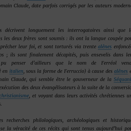
omain Claude
, date parfois corrigés par les auteurs modern
s décrivent longuement les interrogatoires ainsi que l
s les deux frères sont soumis : ils ont la langue coupée po
prêcher leur foi, et sont torturés via trente
alênes
enfoncé
ps ; ils sont finalement décapités, puis ensevelis dans le
u penser d’ailleurs que le nom de Ferréol vena
vé en
italien
, sous la forme de Ferruccio) à cause des
alênes
main Claude, qui semble être le gouverneur de la
Séquan
exécution des deux évangélisateurs à la suite de la conversi
christianisme
, et voyant dans leurs activités chrétiennes u
s.
es recherches philologiques, archéologiques et historiqu
se la véracité de ces récits qui sont tenus aujourd’hui po