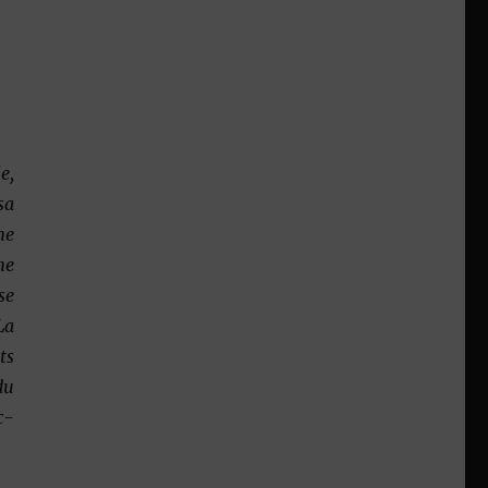
e,
sa
me
ne
se
La
ts
du
c-