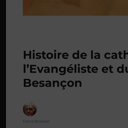
Histoire de la ca
l’Evangéliste et d
Besançon
Auteur
Denis Brossier