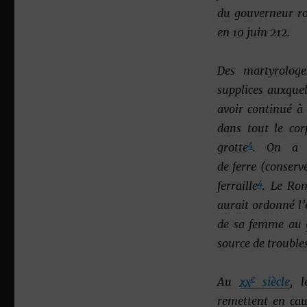
du gouverneur r
en
10 juin 212
.
Des martyrologe
supplices auxquel
avoir continué à 
dans tout le cor
4
grotte
. On a p
de ferre (conser
4
ferraille
. Le Ro
aurait ordonné l’
de sa femme au
source de trouble
e
Au
xx
siècle
, l
remettent en cau