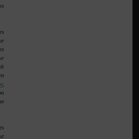
es
es
ur
es
ur
it
en
ie
,
on
ne
es
ur