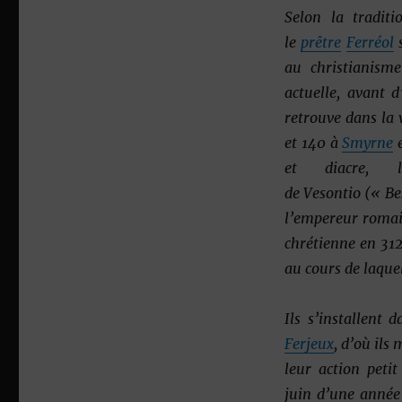
Selon la tradit
le
prêtre
Ferréol
s
au christianis
actuelle, avant 
retrouve dans la 
et 140 à
Smyrne
e
et diacre, l
de
Vesontio
(« Be
l’empereur romain
chrétienne en 312
au cours de laque
Ils s’installent
Ferjeux
, d’où ils
leur action petit
juin
d’une année 