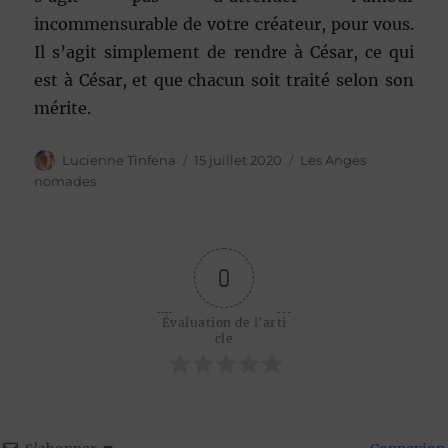
incommensurable de votre créateur, pour vous.
Il s’agit simplement de rendre à César, ce qui
est à César, et que chacun soit traité selon son
mérite.
Auteur
Publié
Catégories
Lucienne Tinfena
15 juillet 2020
Les Anges
le
nomades
0
Évaluation de l'arti
cle