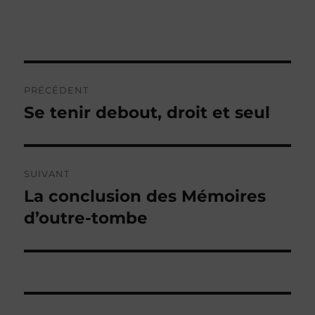
Navigation
PRÉCÉDENT
de
Se tenir debout, droit et seul
Publication
précédente :
l’article
SUIVANT
La conclusion des Mémoires
Publication
suivante :
d’outre-tombe