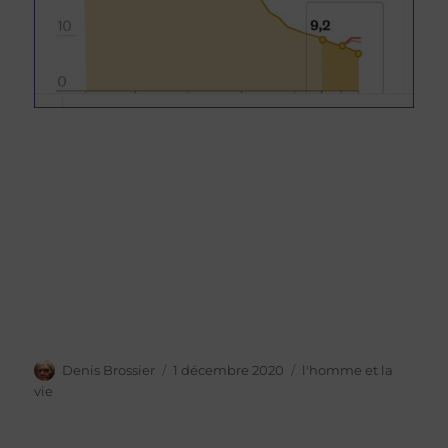
Auteur
Publié
Catégories
Denis Brossier
1 décembre 2020
l'homme et la
le
vie