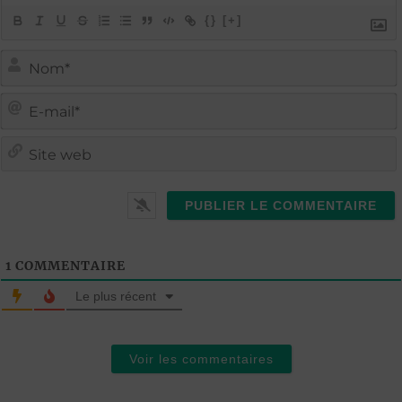
{}
[+]
i
i
t
l
1
COMMENTAIRE
Le plus récent
Voir les commentaires