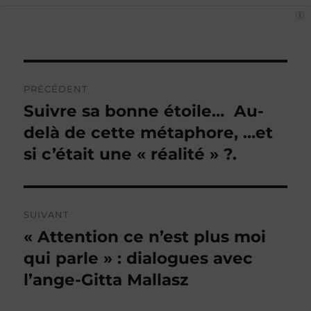
Navigation
PRÉCÉDENT
de
Suivre sa bonne étoile… Au-
Publication
précédente :
delà de cette métaphore, …et
l’article
si c’était une « réalité » ?.
SUIVANT
« Attention ce n’est plus moi
Publication
suivante :
qui parle » : dialogues avec
l’ange-Gitta Mallasz