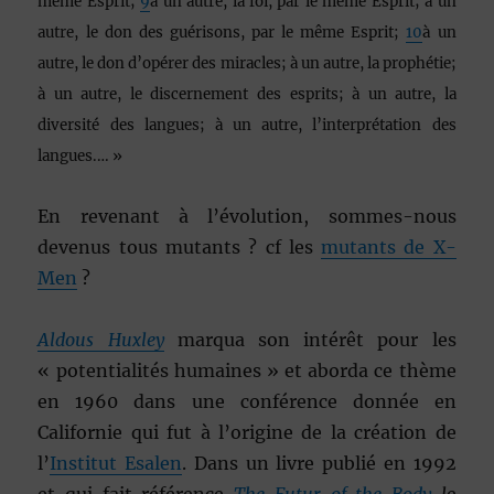
même Esprit;
9
à un autre, la foi, par le même Esprit; à un
autre, le don des guérisons, par le même Esprit;
10
à un
autre, le don d’opérer des miracles; à un autre, la prophétie;
à un autre, le discernement des esprits; à un autre, la
diversité des langues; à un autre, l’interprétation des
langues.… »
En revenant à l’évolution, sommes-nous
devenus tous mutants ? cf les
mutants de X-
Men
?
Aldous Huxley
marqua son intérêt pour les
« potentialités humaines » et aborda ce thème
en 1960 dans une conférence donnée en
Californie qui fut à l’origine de la création de
l’
Institut Esalen
. Dans un livre publié en 1992