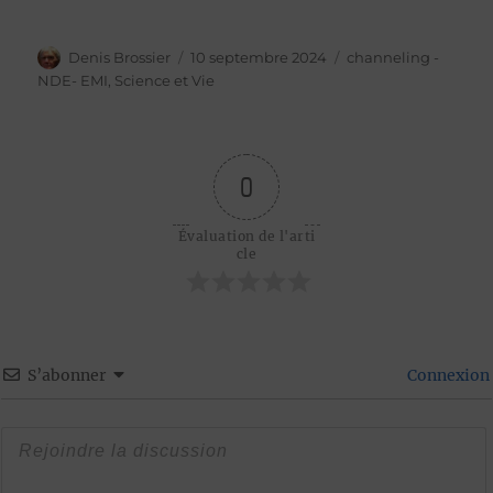
Auteur
Publié
Catégories
Denis Brossier
10 septembre 2024
channeling -
le
NDE- EMI
,
Science et Vie
0
Évaluation de l'arti
cle
S’abonner
Connexion