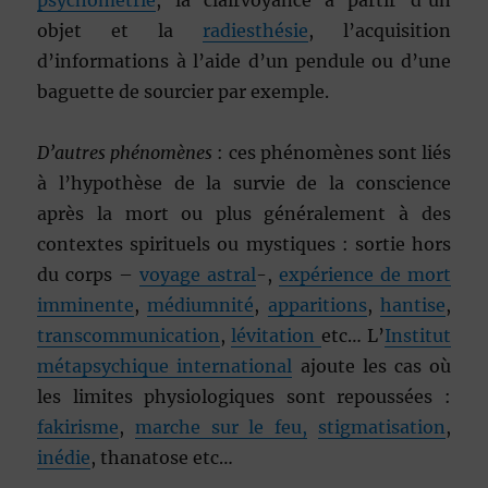
psychométrie
, la clairvoyance à partir d’un
objet et la
radiesthésie
, l’acquisition
d’informations à l’aide d’un pendule ou d’une
baguette de sourcier par exemple.
D’autres phénomènes
: ces phénomènes sont liés
à l’hypothèse de la survie de la conscience
après la mort ou plus généralement à des
contextes spirituels ou mystiques : sortie hors
du corps –
voyage astral
-,
expérience de mort
imminente
,
médiumnité
,
apparitions
,
hantise
,
transcommunication
,
lévitation
etc… L’
Institut
métapsychique international
ajoute les cas où
les limites physiologiques sont repoussées :
fakirisme
,
marche sur le feu,
stigmatisation
,
inédie
, thanatose etc…