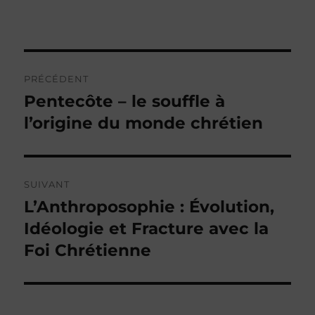
Navigation
PRÉCÉDENT
de
Pentecôte – le souffle à
Publication
précédente :
l’origine du monde chrétien
l’article
SUIVANT
L’Anthroposophie : Évolution,
Publication
suivante :
Idéologie et Fracture avec la
Foi Chrétienne