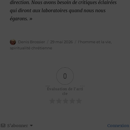
direction. Nous avons besoin de critiques éclairées
qui diront aux laboratoires quand nous nous
égarons. »
Auteur
Publié
Catégories
Denis Brossier
29 mai 2026
l'homme et la vie
,
le
spiritualité chrétienne
0
Évaluation de l'arti
cle
S’abonner
Connexion