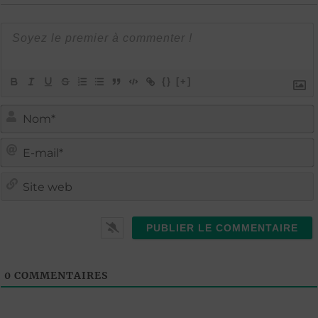
{}
[+]
i
i
t
l
0
COMMENTAIRES