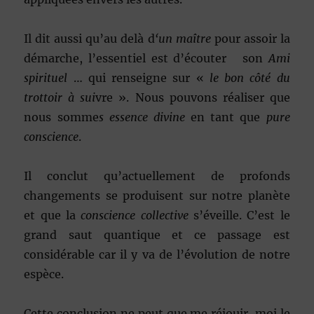
Il dit aussi qu’au delà d
‘un maître
pour assoir la
démarche, l’essentiel est d’écouter son
Ami
spirituel
… qui renseigne sur «
le bon côté du
trottoir à sui
vre ». Nous pouvons réaliser que
nous somme
s essence divine
en tant que
pure
conscience
.
Il conclut qu’actuellement de profonds
changements se produisent sur notre planète
et que la
conscience collective
s’éveille. C’est le
grand saut quantique et ce passage est
considérable car il y va de l’évolution de notre
espèce.
Cette conclusion ne peut que me réjouir, moi le