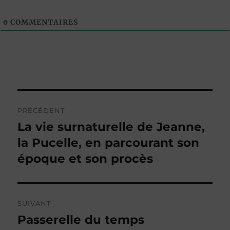
0
COMMENTAIRES
Navigation
PRÉCÉDENT
de
La vie surnaturelle de Jeanne,
Publication
précédente :
la Pucelle, en parcourant son
l’article
époque et son procès
SUIVANT
Passerelle du temps
Publication