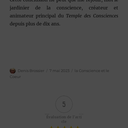
jardinier de la conscience, créateur et
animateur principal du
Temple des Consciences
depuis plus de dix ans.
Auteur
Publié
Catégories
Denis Brossier
7 mai 2023
la Conscience et le
le
Coeur
5
Évaluation de l'arti
cle