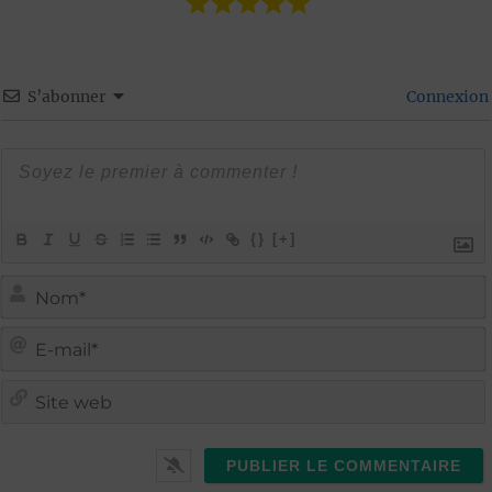
S’abonner
Connexion
{}
[+]
i
i
t
l