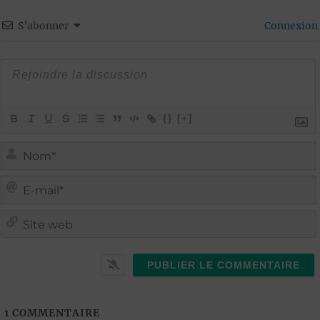
S’abonner
Connexion
{}
[+]
i
i
t
l
1
COMMENTAIRE