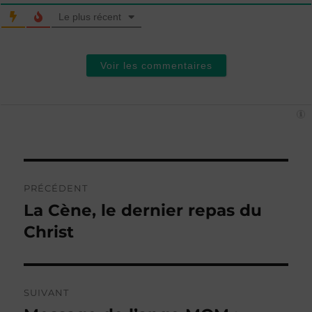
Le plus récent
Voir les commentaires
Navigation
PRÉCÉDENT
de
La Cène, le dernier repas du
Publication
précédente :
Christ
l’article
SUIVANT