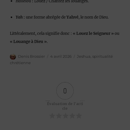
Hallelou
:
Louez / Chantez les louanges.
Yah
:
une forme abrégée de
Yahvé
, le nom de Dieu.
Littéralement, cela signifie donc :
« Louez le Seigneur »
ou
« Louange à Dieu »
.
Auteur
Publié
Catégories
Denis Brossier
4 avril 2026
Jeshua
,
spiritualité
le
chrétienne
0
Évaluation de l'arti
cle