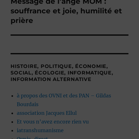
Message de l’ange MOM :
Publication
suivante :
souffrance et joie, humilité et
prière
HISTOIRE, POLITIQUE, ÉCONOMIE,
SOCIAL, ÉCOLOGIE, INFORMATIQUE,
INFORMATION ALTERNATIVE
à propos des OVNI et des PAN – Gildas
Bourdais
association Jacques Ellul
Et vous n'avez encore rien vu
iatranshumanisme