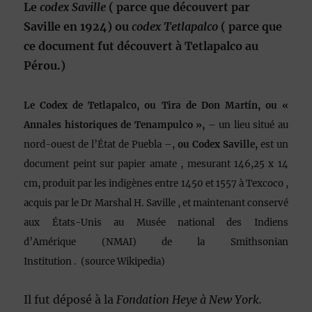
Le
codex Saville
( parce que découvert par
Saville en 1924) ou
codex Tetlapalco
( parce que
ce document fut découvert à Tetlapalco au
Pérou.)
Le Codex de Tetlapalco, ou Tira de Don Martín, ou «
Annales historiques de
Tenampulco
»,
– un lieu situé au
nord-ouest de l’État de
Puebla
–,
ou Codex Saville,
est un
document peint sur papier
amate
, mesurant 146,25 x 14
cm, produit par les indigènes entre 1450 et 1557 à
Texcoco
,
acquis par le Dr
Marshal H. Saville
, et maintenant conservé
aux États-Unis au
Musée national des Indiens
d’Amérique
(NMAI) de la
Smithsonian
Institution
.
(source Wikipedia)
Il fut déposé à la
Fondation Heye à New York.