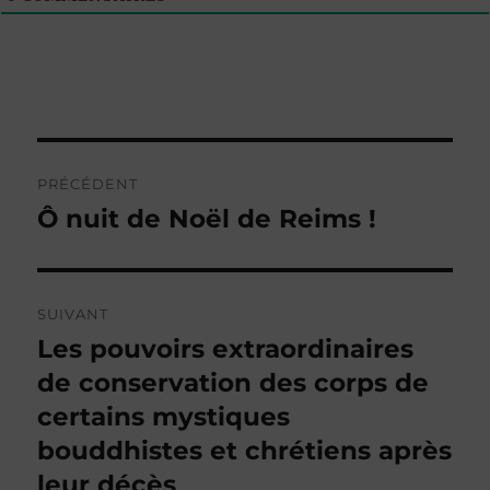
Navigation
PRÉCÉDENT
de
Ô nuit de Noël de Reims !
Publication
précédente :
l’article
SUIVANT
Les pouvoirs extraordinaires
Publication
suivante :
de conservation des corps de
certains mystiques
bouddhistes et chrétiens après
leur décès