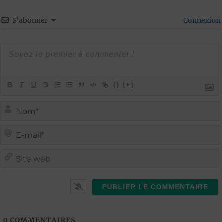
S’abonner
Connexion
{}
[+]
i
i
t
l
0
COMMENTAIRES