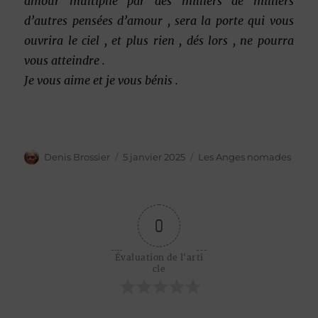
amour multiplié par des milliers de milliers
d’autres pensées d’amour , sera la porte qui vous
ouvrira le ciel , et plus rien , dés lors , ne pourra
vous atteindre .
Je vous aime et je vous bénis .
Auteur
Publié
Catégories
Denis Brossier
5 janvier 2025
Les Anges nomades
le
0
Évaluation de l'arti
cle