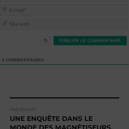
i
i
t
l
0
COMMENTAIRES
Navigation
PRÉCÉDENT
de
UNE ENQUÊTE DANS LE
Publication
précédente :
MONDE DES MAGNÉTISEURS,
l’article