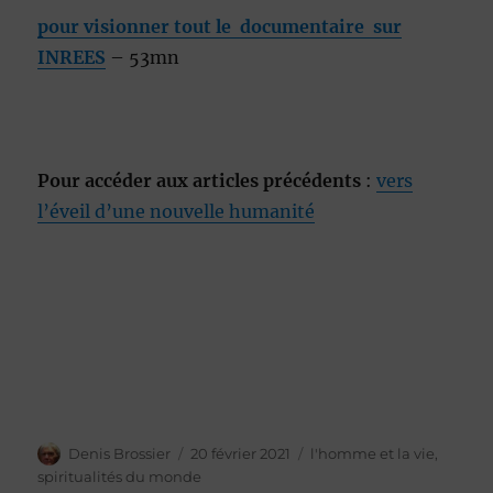
pour visionner tout le documentaire sur
INREES
– 53mn
Pour accéder aux articles précédents
:
vers
l’éveil d’une nouvelle humanité
Auteur
Publié
Catégories
Denis Brossier
20 février 2021
l'homme et la vie
,
le
spiritualités du monde