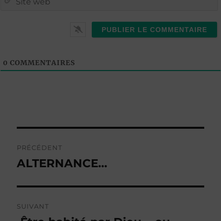
i
i
t
l
0
COMMENTAIRES
Navigation
PRÉCÉDENT
de
ALTERNANCE…
Publication
précédente :
l’article
SUIVANT