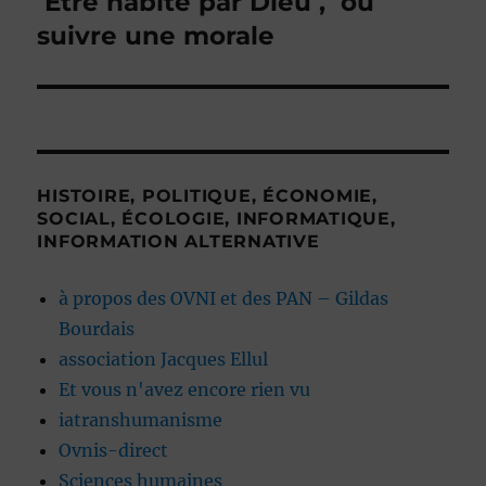
Être habité par Dieu , ou
Publication
suivante :
suivre une morale
HISTOIRE, POLITIQUE, ÉCONOMIE,
SOCIAL, ÉCOLOGIE, INFORMATIQUE,
INFORMATION ALTERNATIVE
à propos des OVNI et des PAN – Gildas
Bourdais
association Jacques Ellul
Et vous n'avez encore rien vu
iatranshumanisme
Ovnis-direct
Sciences humaines