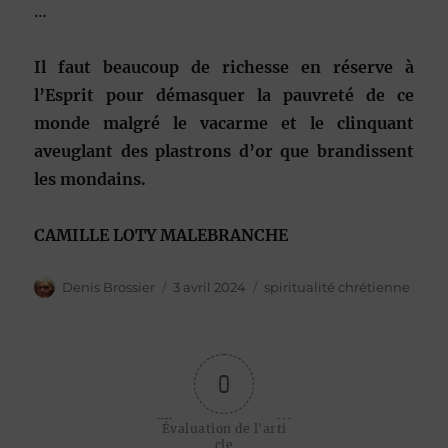
…
Il faut beaucoup de richesse en réserve à
l’Esprit pour démasquer la pauvreté de ce
monde malgré le vacarme et le clinquant
aveuglant des plastrons d’or que brandissent
les mondains.
CAMILLE LOTY MALEBRANCHE
Auteur
Publié
Catégories
Denis Brossier
3 avril 2024
spiritualité chrétienne
le
0
Évaluation de l'arti
cle