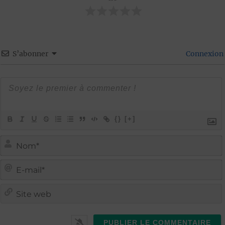
S’abonner
Connexion
{}
[+]
i
i
t
l