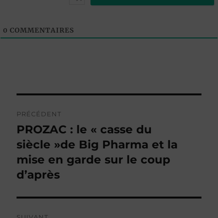
0
COMMENTAIRES
Navigation
PRÉCÉDENT
de
PROZAC : le « casse du
Publication
précédente :
siècle »de Big Pharma et la
l’article
mise en garde sur le coup
d’après
SUIVANT