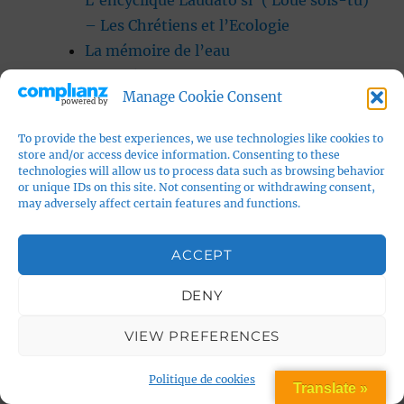
L’encyclique Laudato si’ ( Loué sois-tu)
– Les Chrétiens et l’Ecologie
La mémoire de l’eau
les chakras
Manage Cookie Consent
Les vaccins
Santé intégrative
To provide the best experiences, we use technologies like cookies to
Sciences critiques : dossier sur le
store and/or access device information. Consenting to these
technologies will allow us to process data such as browsing behavior
transhumanisme
or unique IDs on this site. Not consenting or withdrawing consent,
sciences de la vie
may adversely affect certain features and functions.
Hominidés et Préhistoire
L’Evolution
ACCEPT
La page de Jacqueline Bousquet
DENY
les champs morphiques- Rupert
Sheldrake
VIEW PREFERENCES
Les débuts de l’histoire
Les origines de l’Homme
Politique de cookies
Translate »