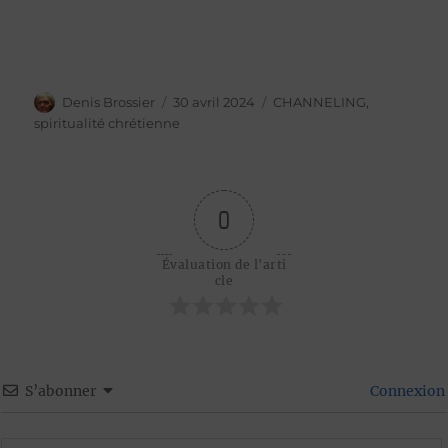
Auteur
Publié
Catégories
Denis Brossier
30 avril 2024
CHANNELING
,
le
spiritualité chrétienne
0
Évaluation de l'arti
cle
S’abonner
Connexion