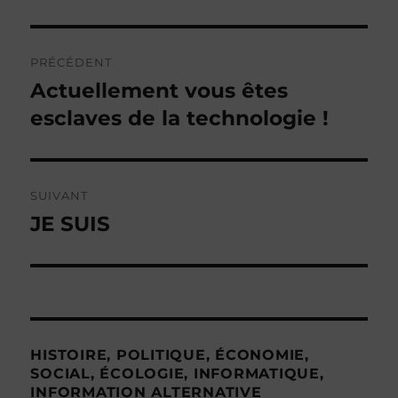
Navigation
PRÉCÉDENT
de
Actuellement vous êtes
Publication
précédente :
esclaves de la technologie !
l’article
SUIVANT
JE SUIS
Publication
suivante :
HISTOIRE, POLITIQUE, ÉCONOMIE,
SOCIAL, ÉCOLOGIE, INFORMATIQUE,
INFORMATION ALTERNATIVE