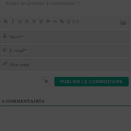
{}
[+]
i
i
t
l
0
COMMENTAIRES