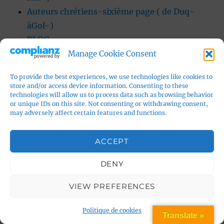
Auteurs chrétiens-sixième page ( de Duq-
àGol-)
BLOG
Centre spirite lyonnais Allan Kardec
Manage Cookie Consent
chrétiens -le Bon livre
To provide the best experiences, we use technologies like cookies to
civilisation musulmane face à civilisation
store and/or access device information. Consenting to these
chrétienne : d’abord des milliers de
technologies will allow us to process data such as browsing behavior
or unique IDs on this site. Not consenting or withdrawing consent,
chrétiens réduits en esclavage
may adversely affect certain features and functions.
compléments sur la recherche de Garjajev et
Poponin
ACCEPT
conscientisation de la matière et
DENY
matérialisation de la conscience – les états
de conscience modifiés
VIEW PREFERENCES
Constantin Ier, empereur romain
contact
Politique de cookies
Translate »
De l’Être au Devenir journal philosophique et