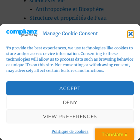
sciences et vie
Anthropocène et Biosphère
Structure et propriétés de l’eau
la planète et l’univers
Manage Cookie Consent
cosmologie
Cosmologie : la gravité est le moteur
To provide the best experiences, we use technologies like cookies to
de l’univers
store and/or access device information. Consenting to these
technologies will allow us to process data such as browsing behavior
énergie noire ou énergie sombre
or unique IDs on this site. Not consenting or withdrawing consent,
ER = EPR, une théorie qui relie
may adversely affect certain features and functions.
relativité générale et mécanique
quantique
ACCEPT
fond diffus cosmologique ou
DENY
rayonnement fossile
Inflation cosmique
VIEW PREFERENCES
l’expansion de l’univers et le
rayonnement fossile
Politique de cookies
Translate »