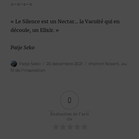
=-=-=-=
« Le Silence est un Nectar… la Vacuité qui en
découle, un Elixir. »
Patje Seko
Auteur
Publié
Catégories
Patje Seko
20 décembre 2021
chemin faisant...au
le
fil de l'inspiration
0
Évaluation de l'arti
cle