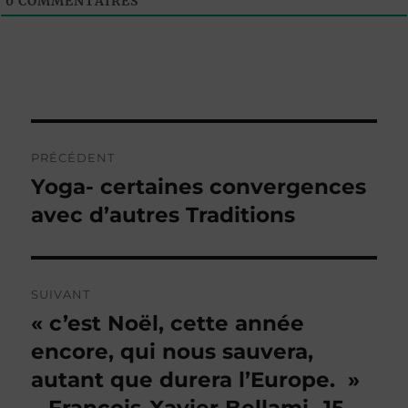
0
COMMENTAIRES
Navigation
PRÉCÉDENT
de
Yoga- certaines convergences
Publication
précédente :
avec d’autres Traditions
l’article
SUIVANT
« c’est Noël, cette année
Publication
suivante :
encore, qui nous sauvera,
autant que durera l’Europe. »