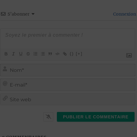
S’abonner
Connexion
{}
[+]
i
i
t
l