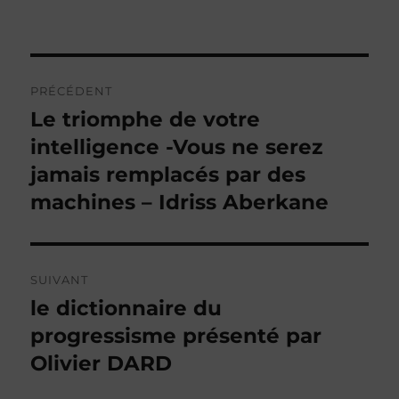
Navigation
PRÉCÉDENT
de
Le triomphe de votre
Publication
précédente :
intelligence -Vous ne serez
l’article
jamais remplacés par des
machines – Idriss Aberkane
SUIVANT
le dictionnaire du
Publication
suivante :
progressisme présenté par
Olivier DARD