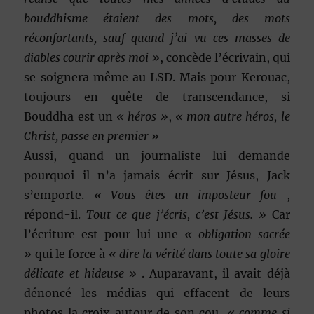
bouddhisme étaient des mots, des mots
réconfortants, sauf quand j’ai vu ces masses de
diables courir après moi »
, concède l’écrivain, qui
se soignera même au LSD. Mais pour Kerouac,
toujours en quête de transcendance, si
Bouddha est un
« héros »
,
« mon autre héros, le
Christ, passe en premier »
Aussi, quand un journaliste lui demande
pourquoi il n’a jamais écrit sur Jésus, Jack
s’emporte.
« Vous êtes un imposteur fou
,
répond-il.
Tout ce que j’écris, c’est Jésus. »
Car
l’écriture est pour lui une
« obligation sacrée
»
qui le force à
« dire la vérité dans toute sa gloire
délicate et hideuse »
. Auparavant, il avait déjà
dénoncé les médias qui effacent de leurs
photos la croix autour de son cou,
« comme si