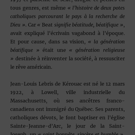
tous genres, est même
« l’histoire de deux potes
catholiques parcourant le pays à la recherche de
Dieu »
. Car
«
Beat
signifie béatitude, béatifique »
,
avait expliqué l’écrivain vagabond à l’époque.
Et pour cause, dans sa vision,
« la génération
béatifique »
était une
« génération religieuse
»
destinée à réinventer la société, à ressusciter
le rêve américain.
Jean-Louis Lebris de Kérouac est né le 12 mars
1922, à Lowell, ville industrielle du
Massachusetts, où ses ancêtres franco-
canadiens ont immigré du Québec. Ses parents,
catholiques dévots, le font baptiser en l’église
Sainte-Jeanne-d’Arc, le jour de la Saint-
Joseph, un
« saint honnête, sincère et humble »
,