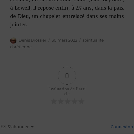
à Lowell, il repose enfin, à 47 ans, dans la paix
de Dieu, un chapelet entrelacé dans ses mains
jointes.
Auteur
Publié
Catégories
Denis Brossier
30 mars 2022
spiritualité
le
chrétienne
0
Évaluation de l'arti
cle
S’abonner
Connexion