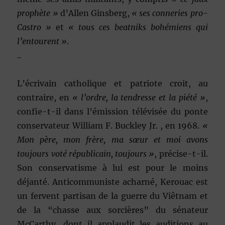
prophète »
d’Allen Ginsberg,
« ses conneries pro-
Castro »
et
« tous ces beatniks bohémiens qui
l’entourent »
.
..
L’écrivain catholique et patriote croit, au
contraire, en
« l’ordre, la tendresse et la piété »
,
confie-t-il dans l’émission télévisée du ponte
conservateur William F. Buckley Jr. , en 1968.
«
Mon père, mon frère, ma sœur et moi avons
toujours voté républicain, toujours »
, précise-t-il.
Son conservatisme à lui est pour le moins
déjanté. Anticommuniste acharné, Kerouac est
un fervent partisan de la guerre du Viêtnam et
de la “chasse aux sorcières” du sénateur
McCarthy, dont il applaudit les auditions au