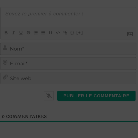
{}
[+]
i
i
t
l
0
COMMENTAIRES