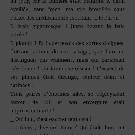
du jour, car la lumière était blafarde. A demi
éveillée, sans force, ma vue brouillée sous
l’effet des médicaments , soudain …. Je l’ai vu !
Il était gigantesque ! Juste devant la baie
vitrée !
Il planait ! Et j’apercevais des sortes d’algues,
flottant autour de son visage, que l’on ne
distinguait pas vraiment, mais qui paraissait
très jeune ! Un immense oiseau ! L’aspect de
ses plumes était étrange, couleur daim et
satinées .
Trois paires d’énormes ailes, se déployaient
autour de lui, et son envergure était
impressionnante !
_ Oui lulu, c’est exactement cela !
L : Alors , dis-moi Mom ? Qui était donc cet