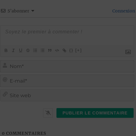
S’abonner
Connexion
{}
[+]
i
i
t
l
0
COMMENTAIRES