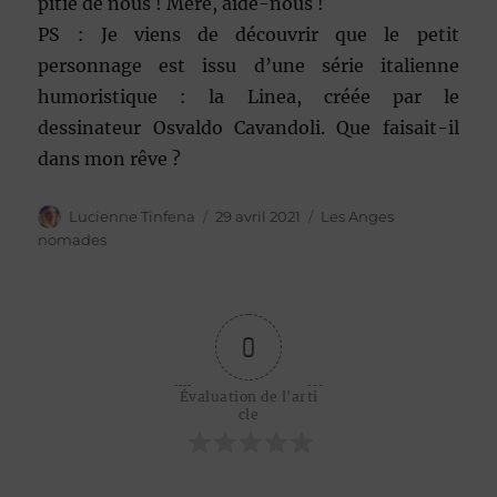
pitié de nous ! Mère, aide-nous !
PS : Je viens de découvrir que le petit
personnage est issu d’une série italienne
humoristique : la Linea, créée par le
dessinateur Osvaldo Cavandoli. Que faisait-il
dans mon rêve ?
Auteur
Publié
Catégories
Lucienne Tinfena
29 avril 2021
Les Anges
le
nomades
0
Évaluation de l'arti
cle