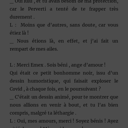
_ Oui lulu , et tu avais besoin de ma protection,
car le Perverti a tenté de te frapper très
durement .
L : Moins que d’autres, sans doute, car vous
étiez là !
_ Nous étions là, en effet, et j’ai fait un
rempart de mes ailes.
L : Merci Emex . Sois béni , ange d’amour !
Qui était ce petit bonhomme noir, issu d’un
dessin humoristique, qui faisait exploser le
Covid , à chaque fois, en le poursuivant ?
_ C’était un dessin animé, pour te montrer que
nous allions en venir à bout, et tu l’as bien
compris, malgré ta léthargie .
L : Oui, mes amours, merci ! Soyez bénis ! Ayez