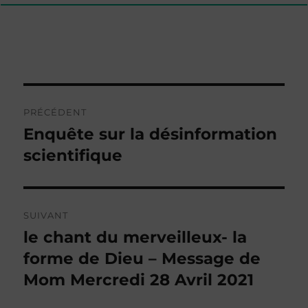
Navigation
PRÉCÉDENT
de
Enquête sur la désinformation
Publication
précédente :
scientifique
l’article
SUIVANT
le chant du merveilleux- la
Publication
suivante :
forme de Dieu – Message de
Mom Mercredi 28 Avril 2021