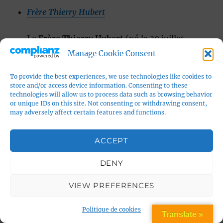
Frère Thierry Hubert
Le
Frère Thierry Hubert
(né le 30 juillet
1969 à Fougères) est une figure dominicaine
Manage Cookie Consent
française dont l’activité articule vie
To provide the best experiences, we use technologies like cookies to
religieuse, engagement intellectuel et
store and/or access device information. Consenting to these
gestion médiatique.
technologies will allow us to process data such as browsing behavior
or unique IDs on this site. Not consenting or withdrawing consent,
may adversely affect certain features and functions.
Bernard Hureaux
ACCEPT
Prêtre catholique du
diocèse de Versailles
,
missionnaire en Amérique latine
,
DENY
traducteur et commentateur biblique
. Il
VIEW PREFERENCES
s’est engagé à rendre la
Bible accessible et
compréhensible pour tous
, renforçant la
Politique de cookies
Translate »
compréhension des textes sacrés avec
notes