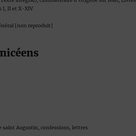
(Texte intégral), Commentaire d’Origène sur Jean, Livres
I, II et X-XIV
néral [non reproduit]
-nicéens
 saint Augustin, confessions, lettres