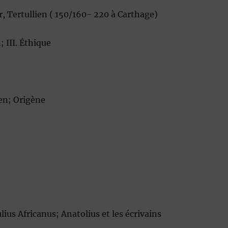
, Tertullien ( 150/160- 220 à Carthage)
; III. Éthique
en; Origène
us Africanus; Anatolius et les écrivains