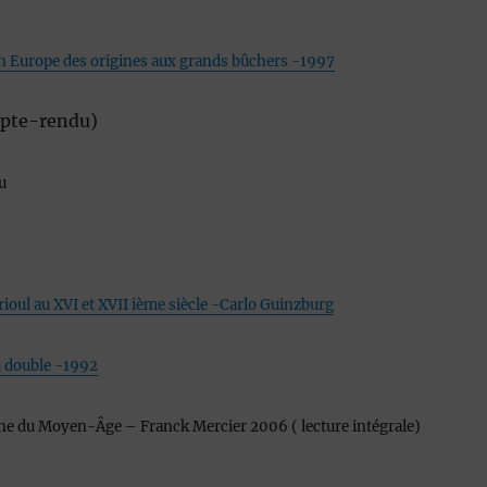
e en Europe des origines aux grands bûchers -1997
pte-rendu)
u
 Frioul au XVI et XVII ième siècle -Carlo Guinzburg
u double -1992
ne du Moyen-Âge – Franck Mercier 2006 ( lecture intégrale)