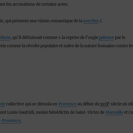
nt les accusations de certains actes.
is, qui présente une vision romantique de la
sorcière
.)
llerie
, qu’il définissait comme
« la reprise de l’orgie
païenne
par le
llerie comme la révolte populaire et naïve de la nature humaine contre le
e
rie
collective qui se déroula en
Provence
au début du
xvII
siècle où el
 sont Louis Gaufridi, moine bénédictin de Saint-Victor de
Marseille
et cu
-Provence
,