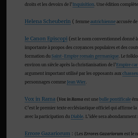
droits et les devoirs de l’
Inquisition
. Une édition complète
Helena Scheuberin
(
femme
autrichienne
accusée d
le Canon Episcopi
(
est le nom conventionnel donné à
importante à propos des croyances populaires et des cou
formation du
Saint-Empire romain germanique
. Le folkl
environ un siècle après la christianisation de l’
Empire car
argument important utilisé par les opposants aux
chasses
personnages comme
Jean Wier
.
Vox in Rama
(
Vox in Rama
est une
bulle pontificale
émi
C’est le premier texte ecclésiastique officiel qui affirme 
avec la participation du
Diable
. L’idée sera abondamment 
Errore Gazariorum
:
(Les
Errores Gazariorum
est le 