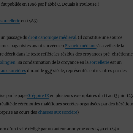
 fut publiée en 1886 par l’abbé C. Douais à Toulouse.)
e
sorcellerie
en 1485)
 un passage du
droit canonique médiéval
.)Il constitue une source
tumes paganistes ayant survécu en
Francie médiane
à la veille de la
ore décrit dans le texte reflète les résidus des croyances pré-chrétienn
olingien
. Sa condamnation de la croyance en la
sorcellerie
est un
e
 aux sorcières
durant le
xvi
siècle, représentés entre autres par des
se par le pape
Grégoire IX
en plusieurs exemplaires du 11 au
13 juin 12
la réalité de cérémonies maléfiques secrètes organisées par des hérétiqu
reprise au cours des
chasses aux sorcière
)
nom d’un traité rédigé par un auteur anonyme vers 1430 et 1440