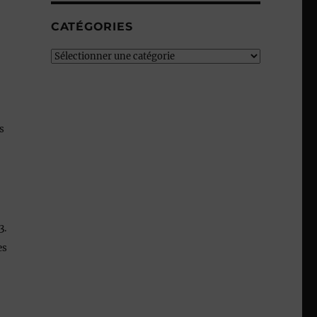
CATÉGORIES
Catégories
es
33
.
es