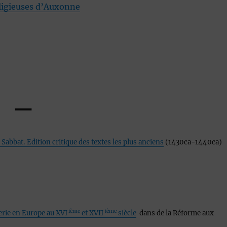
religieuses d’Auxonne
—
Sabbat. Edition critique des textes les plus anciens
(1430ca-1440ca)
ième
ième
erie en Europe au XVI
et XVII
siècle
dans de la Réforme aux