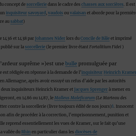
 du concept de
sorcellerie
dans le cadre des
chasses aux sorcières
. Il est
 un
inquisiteur
savoyard
,
vaudois
ou
valaisan
et aborde pour la premièr
dre au
sabbat
)
re 1436 et 1438 par
Johannes Nider
lors du
Concile de Bâle
et imprimé
 publié sur la
sorcellerie
(le premier livre étant
Fortalitium Fidei
)
d’ardeur suprême »)est une
bulle
promulguée par
le est rédigée en réponse à la demande de l’
inquisiteur
Heinrich Krame
 en Allemagne, après avoir essuyé un refus d’aide par les autorités
les deux inquisiteurs Heinrich Kramer et
Jacques Sprenger
à mener en
digeront, en 1486 ou 1487, le
Malleus Maleficarum
(Le Marteau des
4
utter contre la sorcellerie (livre toujours édité de nos jours)
. Innocent
tion afin de procéder à la correction, l’emprisonnement, punition et
lle reprend essentiellement les vues de Kramer, sur le fait qu’une
la vallée du
Rhin
en particulier dans les
diocèses de