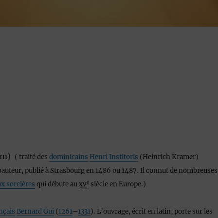
rum)
( traité des
dominicains
Henri Institoris
(Heinrich Kramer)
oauteur, publié à Strasbourg en 1486 ou 1487. Il connut de nombreuses
e
x sorcières
qui débute au
xv
siècle en Europe.)
nçais
Bernard Gui
(
1261
–
1331
). L’ouvrage, écrit en latin, porte sur les