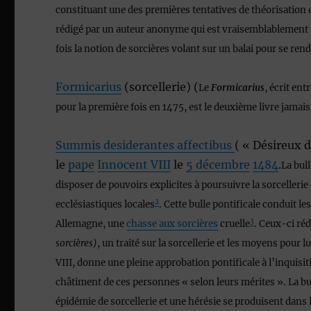
constituant une des premières tentatives de théorisation
rédigé par un auteur anonyme qui est vraisemblablement
fois la notion de sorcières volant sur un balai pour se ren
Formicarius
(sorcellerie) (
Le
Formicarius
, écrit ent
pour la première fois en 1475, est le deuxième livre jamais
Summis desiderantes affectibus
( « Désireux 
le
pape
Innocent VIII
le
5 décembre
1484
.
La bul
disposer de pouvoirs explicites à poursuivre la sorcellerie
2
ecclésiastiques locales
. Cette bulle pontificale conduit 
3
Allemagne, une
chasse aux sorcières
cruelle
. Ceux-ci ré
sorcières)
, un traité sur la sorcellerie et les moyens pour l
VIII, donne une pleine approbation pontificale à l’inquisi
châtiment de ces personnes « selon leurs mérites ». La bu
épidémie de sorcellerie et une hérésie se produisent dans 