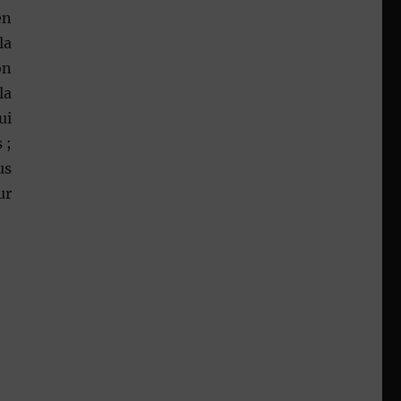
en
la
on
la
ui
 ;
us
ur
9