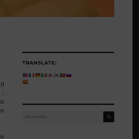
TRANSLATE:
Il
 :
01
es
RECHERC
Recherche
pour :
en