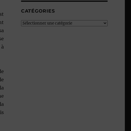
CATÉGORIES
st
nt
Catégories
sa
se
 à
de
le
la
ne
la
is