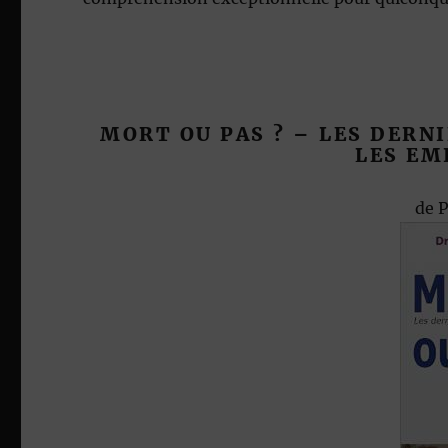
MORT OU PAS ? – LES DERN
LES EM
de
P