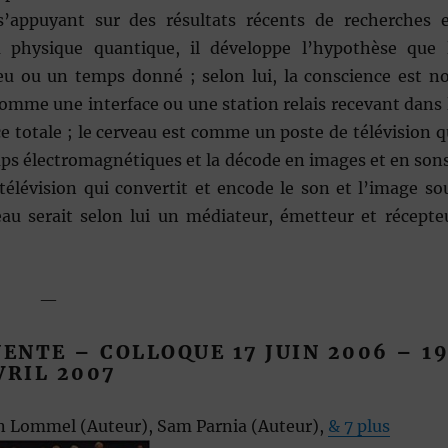
s’appuyant sur des résultats récents de recherches 
a physique quantique, il développe l’hypothèse que 
ieu ou un temps donné ; selon lui, la conscience est n
 comme une interface ou une station relais recevant dans 
ce totale ; le cerveau est comme un poste de télévision q
mps électromagnétiques et la décode en images et en sons
télévision qui convertit et encode le son et l’image so
au serait selon lui un médiateur, émetteur et récepte
—
ENTE – COLLOQUE 17 JUIN 2006
– 1
VRIL 2007
an Lommel
(Auteur),
Sam Parnia
(Auteur),
&
7
plus