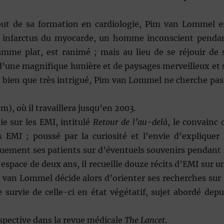
but de sa formation en cardiologie, Pim van Lommel e
un infarctus du myocarde, un homme inconscient penda
mme plat, est ranimé ; mais au lieu de se réjouir de 
d’une magnifique lumière et de paysages merveilleux et 
, bien que très intrigué, Pim van Lommel ne cherche pas
em), où il travaillera jusqu’en 2003.
ie sur les EMI, intitulé
Retour de l’au-delà
, le convainc 
EMI ; poussé par la curiosité et l’envie d’expliquer 
uement ses patients sur d’éventuels souvenirs pendant 
’espace de deux ans, il recueille douze récits d’EMI sur u
m van Lommel décide alors d’orienter ses recherches sur 
survie de celle-ci en état végétatif, sujet abordé depu
rospective dans la revue médicale
The Lancet
.