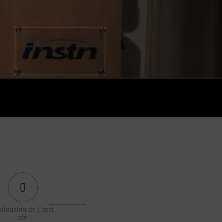
0
aluation de l'arti
cle