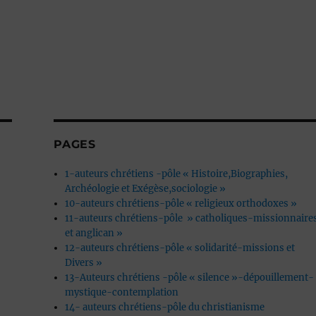
b
PAGES
1-auteurs chrétiens -pôle « Histoire,Biographies,
Archéologie et Exégèse,sociologie »
10-auteurs chrétiens-pôle « religieux orthodoxes »
11-auteurs chrétiens-pôle » catholiques-missionnaire
et anglican »
12-auteurs chrétiens-pôle « solidarité-missions et
Divers »
13-Auteurs chrétiens -pôle « silence »-dépouillement-
mystique-contemplation
14- auteurs chrétiens-pôle du christianisme