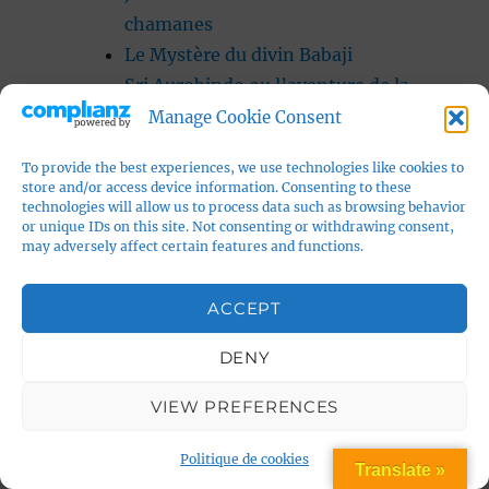
chamanes
Le Mystère du divin Babaji
Sri Aurobindo ou l’aventure de la
conscience – 2ième partie
Manage Cookie Consent
SRI AUROBINDO ou l’aventure de la
To provide the best experiences, we use technologies like cookies to
conscience – résumé-
store and/or access device information. Consenting to these
conscience cosmique, conscience
technologies will allow us to process data such as browsing behavior
or unique IDs on this site. Not consenting or withdrawing consent,
planétaire
may adversely affect certain features and functions.
Eveil et évolution des consciences-La
Télé de Lilou
ACCEPT
L’approche matricielle
DENY
La Conscience : approches rationnelles
Evolution et histoire de la conscience
VIEW PREFERENCES
La conscience en psychologie et
philosophie
Politique de cookies
Translate »
La Psychosophie