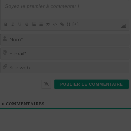
{}
[+]
i
i
t
l
0
COMMENTAIRES