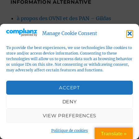
INFORMATION ALTERNATIVE
à propos des OVNI et des PAN – Gildas
Bourdais
Manage Cookie Consent
association Jacques Ellul
Et vous n'avez encore rien vu
To provide the best experiences, we use technologies like cookies to
iatranshumanisme
store and/or access device information. Consenting to these
technologies will allow us to process data such as browsing behavior
Ovnis-direct
or unique IDs on this site. Not consenting or withdrawing consent,
Sciences humaines
may adversely affect certain features and functions.
ACCEPT
DENY
LE MONDE CHRÉTIEN
VIEW PREFERENCES
L'Homme Nouveau
La NEF
Politique de cookies
Translate »