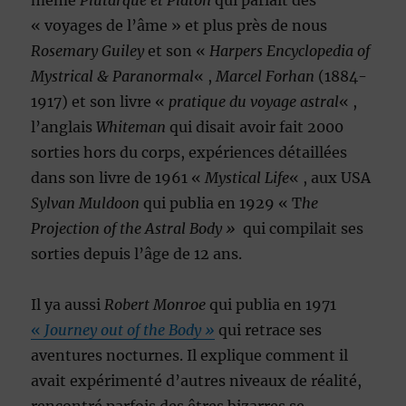
même
Plutarque et Platon
qui parlait des
« voyages de l’âme » et plus près de nous
Rosemary Guiley
et son «
Harpers Encyclopedia of
Mystrical & Paranormal
« ,
Marcel Forhan
(1884-
1917) et son livre «
pratique du voyage astral
« ,
l’anglais
Whiteman
qui disait avoir fait 2000
sorties hors du corps, expériences détaillées
dans son livre de 1961 «
Mystical Life
« , aux USA
Sylvan Muldoon
qui publia en 1929 « T
he
Projection of the Astral Body »
qui compilait ses
sorties depuis l’âge de 12 ans.
Il ya aussi
Robert Monroe
qui publia en 1971
«
Journey out of the Body »
qui retrace ses
aventures nocturnes. Il explique comment il
avait expérimenté d’autres niveaux de réalité,