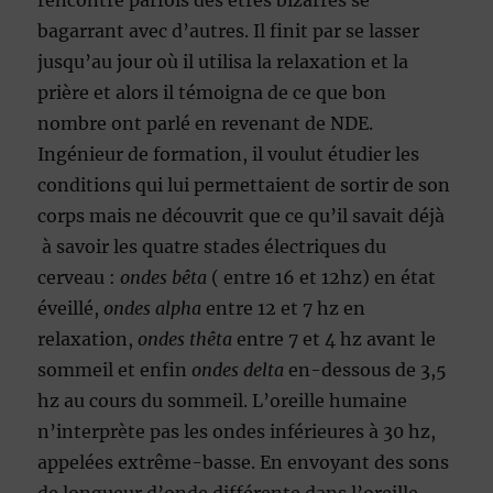
rencontré parfois des êtres bizarres se
bagarrant avec d’autres. Il finit par se lasser
jusqu’au jour où il utilisa la relaxation et la
prière et alors il témoigna de ce que bon
nombre ont parlé en revenant de NDE.
Ingénieur de formation, il voulut étudier les
conditions qui lui permettaient de sortir de son
corps mais ne découvrit que ce qu’il savait déjà
à savoir les quatre stades électriques du
cerveau :
ondes bêta
( entre 16 et 12hz) en état
éveillé,
ondes alpha
entre 12 et 7 hz en
relaxation,
ondes thêta
entre 7 et 4 hz avant le
sommeil et enfin
ondes delta
en-dessous de 3,5
hz au cours du sommeil. L’oreille humaine
n’interprète pas les ondes inférieures à 30 hz,
appelées extrême-basse. En envoyant des sons