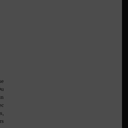
se
Ou
un
ec
s,
rs