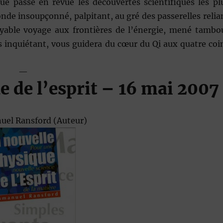
ue passe en revue les découvertes scientifiques les pl
nde insoupçonné, palpitant, au gré des passerelles relia
royable voyage aux frontières de l’énergie, mené tambo
ès inquiétant, vous guidera du cœur du Qi aux quatre coi
—
 de l’esprit
– 16 mai 2007
el Ransford
(Auteur)