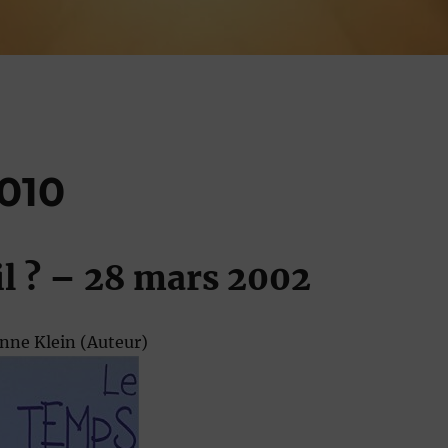
2010
l ?
– 28 mars 2002
enne Klein
(Auteur)