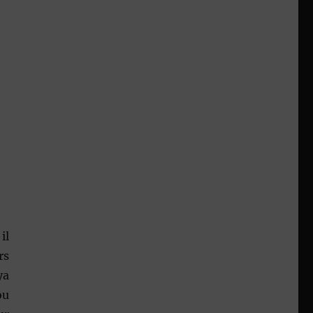
il
rs
ya
ou