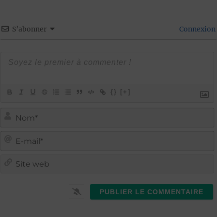
S’abonner
Connexion
{}
[+]
i
i
t
l